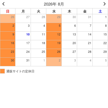
コ
ナ
2026年 8月
ン
ビ
日
月
火
水
木
金
土
テ
ゲ
ン
ー
26
27
28
29
30
31
1
ツ
シ
2
3
4
5
6
7
8
へ
ョ
ス
ン
9
10
11
12
13
14
15
キ
に
ッ
移
16
17
18
19
20
21
22
プ
動
23
24
25
26
27
28
29
30
31
1
2
3
4
5
通販サイトの定休日