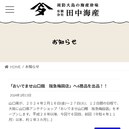
コ
ナ
ン
ビ
テ
ゲ
ン
ー
ツ
シ
へ
ョ
ス
ン
お知らせ
キ
に
ッ
移
プ
動
HOME
お知らせ
「おいでませ山口館 阪急梅田店」へ6商品を出品！！
2024年2月15日
山口県が、２０２４年２月１６日(金)～２７日(火)、１２日間の日程で、
大阪に山口県アンテナショップ「おいでませ山口館 阪急梅田店」をオ
ープンします。 平成２８年以降、今回で６回目、前回（令和４年１１
月）以来、約１年３カ月 […]