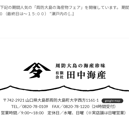
下記の期間人気の「周防大島の海産物フェア」を開催しています。 期
（最終日は～１５:００） ″瀬戸内の […]
〒742-2921 山口県大島郡周防大島町大字西方1161-1
google map
TEL／0820-78-0109 FAX／0820-78-1220（24時間受付）
営業時間／9:00～18:00
定休日／水曜、日曜（※実店舗は日曜営業）