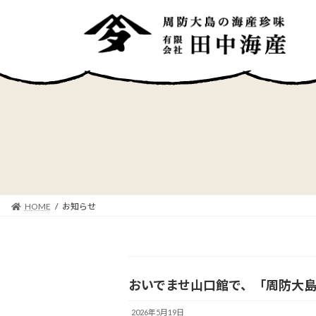
コ
ナ
ン
ビ
テ
ゲ
ン
ー
ツ
シ
へ
ョ
ス
ン
キ
に
ッ
移
プ
動
HOME
お知らせ
おいでませ山口館で、「周防大
2026年5月19日