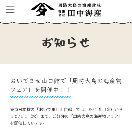
コ
ナ
ン
ビ
テ
ゲ
ン
ー
ツ
シ
へ
ョ
ス
ン
お知らせ
キ
に
ッ
移
プ
動
おいでませ山口館で「周防大島の海産物
フェア」を開催中！！
東京日本橋の「おいでませ山口館」では、９/１５（金）から
１０/１１（水）まで、ご好評の「周防大島の海産物フェア」
を開催しています。