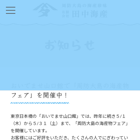
コ
ナ
ン
ビ
テ
ゲ
ン
ー
ツ
シ
へ
ョ
ス
ン
お知らせ
キ
に
ッ
移
プ
動
おいでませ山口館で「周防大島の海産物
フェア」を開催中！
東京日本橋の「おいでませ山口館」では、昨年に続き５/１
（木）から５/３１（土）まで、「周防大島の海産物フェア」
を開催しています。
お客様にはご好評をいただき、たくさんの人でにぎわってい