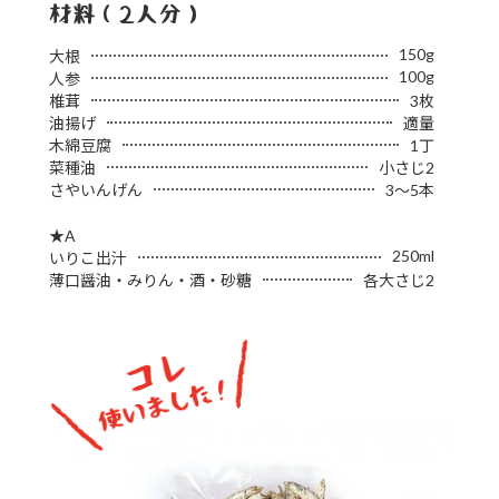
材料（2人分）
150g
大根
100g
人参
椎茸
3枚
油揚げ
適量
木綿豆腐
1丁
菜種油
小さじ2
さやいんげん
3～5本
★A
250ml
いりこ出汁
薄口醤油・みりん・酒・砂糖
各大さじ2