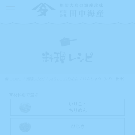
コ
ナ
ン
ビ
テ
ゲ
ン
ー
ツ
シ
へ
ョ
ス
ン
キ
に
ッ
移
プ
動
HOME
料理レシピ
いりこ・ちりめん
けんちょう（いりこ出汁）
▼材料別で選ぶ
いりこ・
ちりめん
ひじき