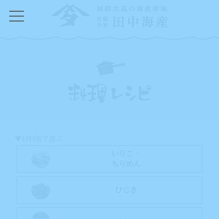
コ
ナ
ン
ビ
テ
ゲ
ン
ー
ツ
シ
へ
ョ
ス
ン
キ
に
ッ
移
プ
動
▼材料別で選ぶ
いりこ・
ちりめん
ひじき