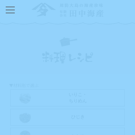
コ
ナ
ン
ビ
テ
ゲ
ン
ー
ツ
シ
へ
ョ
ス
ン
キ
に
ッ
移
プ
動
▼材料別で選ぶ
いりこ・
ちりめん
ひじき