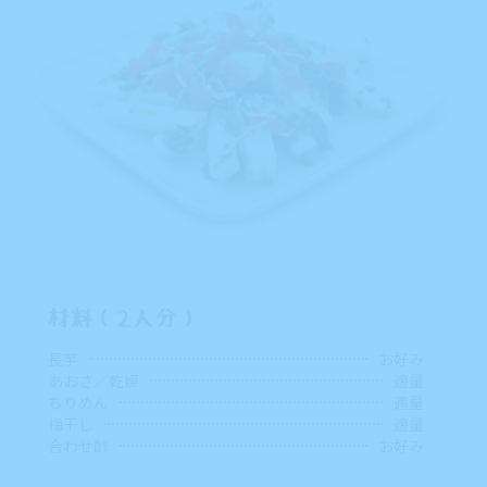
材料（2人分）
長芋
お好み
あおさ／乾燥
適量
ちりめん
適量
梅干し
適量
合わせ酢
お好み