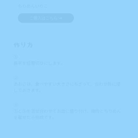
ちりめんいりこ
ご購入はこちら ➔
作り方
①
長芋を短冊切りにします。
②
あおさは、食べやすい大きさにちぎって、合わせ酢に浸
しておきます。
③
①と②を混ぜ合わせてお皿に盛り付け、梅肉とちりめん
を載せたら完成です。