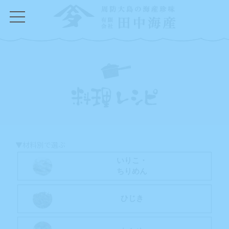
コ
ナ
ン
ビ
テ
ゲ
ン
ー
ツ
シ
へ
ョ
ス
ン
キ
に
ッ
移
プ
動
▼材料別で選ぶ
いりこ・
ちりめん
ひじき