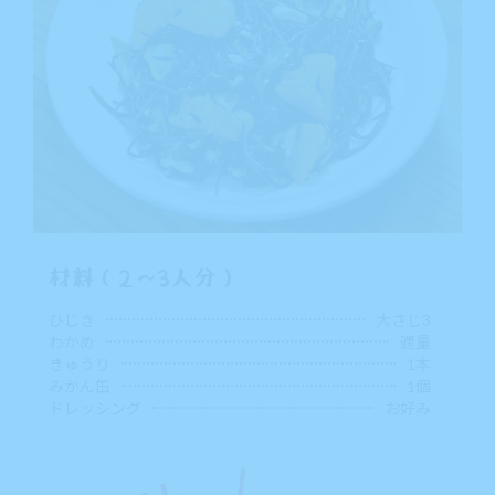
材料（2～3人分）
ひじき
大さじ3
わかめ
適量
きゅうり
1本
みかん缶
1個
ドレッシング
お好み